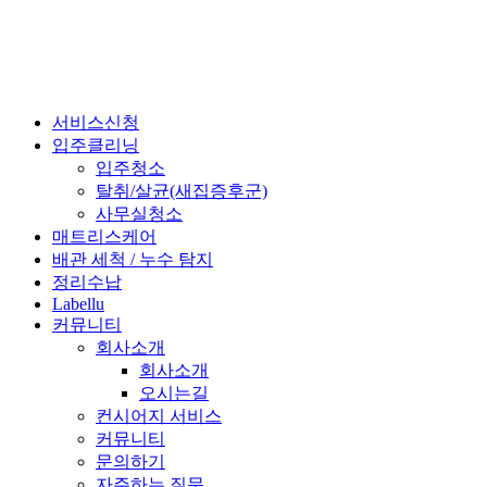
서비스신청
입주클리닝
입주청소
탈취/살균(새집증후군)
사무실청소
매트리스케어
배관 세척 / 누수 탐지
정리수납
Labellu
커뮤니티
회사소개
회사소개
오시는길
컨시어지 서비스
커뮤니티
문의하기
자주하는 질문