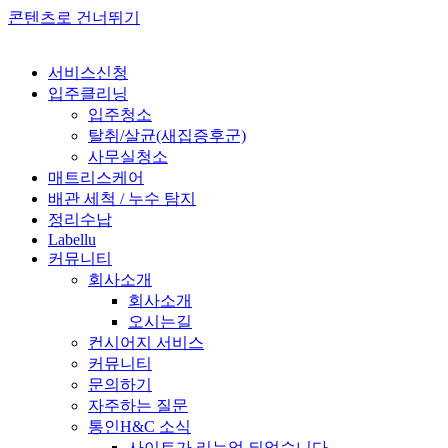
콘텐츠로 건너뛰기
서비스신청
입주클리닝
입주청소
탈취/살균(새집증후군)
사무실청소
매트리스케어
배관 세척 / 누수 탐지
정리수납
Labellu
커뮤니티
회사소개
회사소개
오시는길
컨시어지 서비스
커뮤니티
문의하기
자주하는 질문
통인H&C 소식
사이트가 리뉴얼 되었습니다.