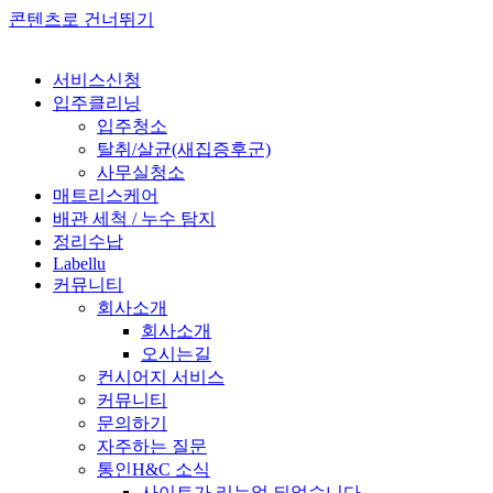
콘텐츠로 건너뛰기
서비스신청
입주클리닝
입주청소
탈취/살균(새집증후군)
사무실청소
매트리스케어
배관 세척 / 누수 탐지
정리수납
Labellu
커뮤니티
회사소개
회사소개
오시는길
컨시어지 서비스
커뮤니티
문의하기
자주하는 질문
통인H&C 소식
사이트가 리뉴얼 되었습니다.