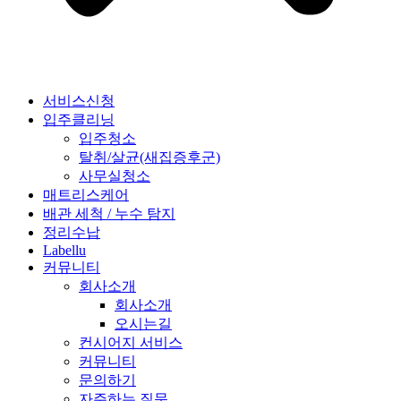
서비스신청
입주클리닝
입주청소
탈취/살균(새집증후군)
사무실청소
매트리스케어
배관 세척 / 누수 탐지
정리수납
Labellu
커뮤니티
회사소개
회사소개
오시는길
컨시어지 서비스
커뮤니티
문의하기
자주하는 질문